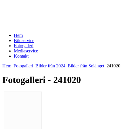
Hem
Bildservice
Fotogalleri
Mediaservice
Kontakt
Hem
Fotogalleri
Bilder från 2024
Bilder från Solänget
241020
Fotogalleri - 241020