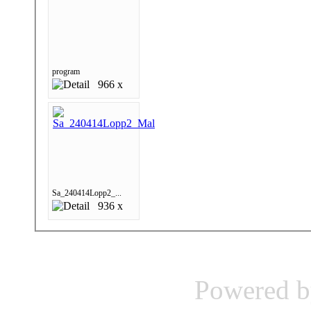
program
966 x
Sa_240414Lopp2_...
936 x
Powered 